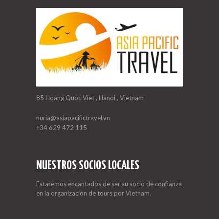
85 Hoang Quoc Viet , Hanoi , Vietnam
nuria@asiapacifictravel.vn
+34 629 472 115
NUESTROS SOCIOS LOCALES
Estaremos encantados de ser su socio de confianza
en la organización de tours por Vietnam.