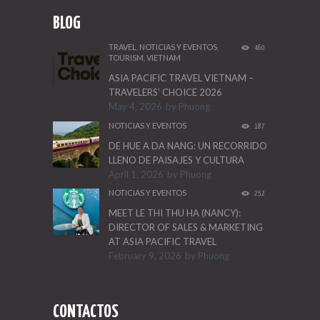
BLOG
TRAVEL
,
NOTICIAS Y EVENTOS
,
460
TOURISM
,
VIETNAM
ASIA PACIFIC TRAVEL VIETNAM –
TRAVELERS’ CHOICE 2026
May 4, 2026
by
Phuong
NOTICIAS Y EVENTOS
187
DE HUE A DA NANG: UN RECORRIDO
LLENO DE PAISAJES Y CULTURA
April 1, 2026
by
Phuong
NOTICIAS Y EVENTOS
252
MEET LE THI THU HA (NANCY):
DIRECTOR OF SALES & MARKETING
AT ASIA PACIFIC TRAVEL
February 9, 2026
by
Phuong
CONTACTOS