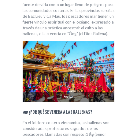
fuente de vida como un lugar lleno de peligros para
las comunidades costeras. En las provincias sureñas
de Bạc Liêu y Cà Mau, los pescadores mantienen un
fuerte vínculo espiritual con el océano, expresado a
través de una práctica ancestral: el culto a las
ballenas, o la creencia en “Ông” (el Dios Ballena).
Festival
🐋 ¿POR QUÉ SE VENERA A LAS BALLENAS?
En el folclore costero vietnamita, las ballenas son
consideradas protectores sagrados de los
pescadores. Llamadas con respeto
(Señor
Cá Ông