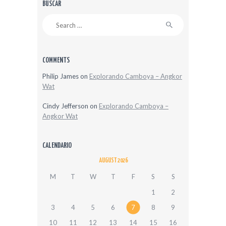
BUSCAR
Search
for:
COMMENTS
Philip James
on
Explorando Camboya – Angkor
Wat
Cindy Jefferson
on
Explorando Camboya –
Angkor Wat
CALENDARIO
AUGUST 2026
M
T
W
T
F
S
S
1
2
3
4
5
6
7
8
9
10
11
12
13
14
15
16