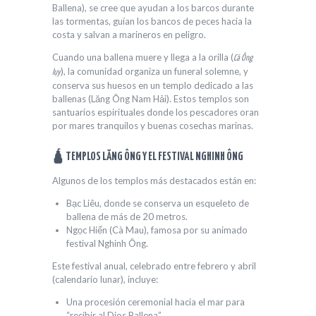
Ballena), se cree que ayudan a los barcos durante
las tormentas, guían los bancos de peces hacia la
costa y salvan a marineros en peligro.
Cuando una ballena muere y llega a la orilla (
Cá Ông
), la comunidad organiza un funeral solemne, y
lụy
conserva sus huesos en un templo dedicado a las
ballenas (Lăng Ông Nam Hải). Estos templos son
santuarios espirituales donde los pescadores oran
por mares tranquilos y buenas cosechas marinas.
🛕 TEMPLOS LĂNG ÔNG Y EL FESTIVAL NGHINH ÔNG
Algunos de los templos más destacados están en:
Bạc Liêu, donde se conserva un esqueleto de
ballena de más de 20 metros.
Ngọc Hiển (Cà Mau), famosa por su animado
festival Nghinh Ông.
Este festival anual, celebrado entre febrero y abril
(calendario lunar), incluye:
Una procesión ceremonial hacia el mar para
“recibir al Dios Ballena”