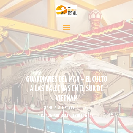
INICIO
DESTINOS
SERVICIO DE VIAJE
CONTÁCTENOS
MEDIA
NOTICIAS Y EVENTOS
GUARDIANES DEL MAR – EL CULTO
A LAS BALLENAS EN EL SUR DE
VIETNAM
HOME
ALL POSTS
...
GUARDIANES DEL MAR – EL CULTO A LAS...