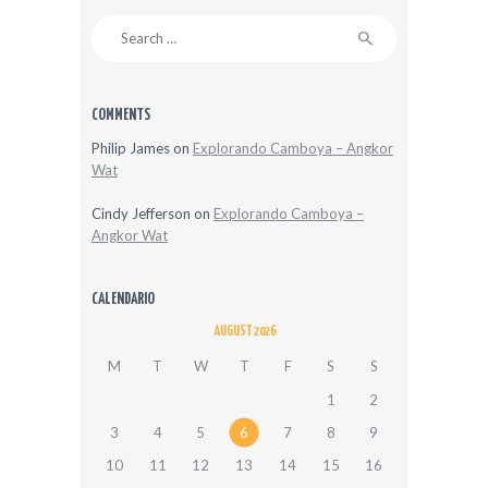
Search
for:
COMMENTS
Philip James
on
Explorando Camboya – Angkor
Wat
Cindy Jefferson
on
Explorando Camboya –
Angkor Wat
CALENDARIO
AUGUST 2026
M
T
W
T
F
S
S
1
2
3
4
5
6
7
8
9
10
11
12
13
14
15
16