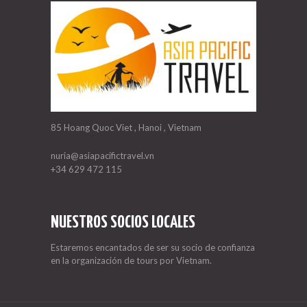
85 Hoang Quoc Viet , Hanoi , Vietnam
nuria@asiapacifictravel.vn
+34 629 472 115
NUESTROS SOCIOS LOCALES
Estaremos encantados de ser su socio de confianza
en la organización de tours por Vietnam.