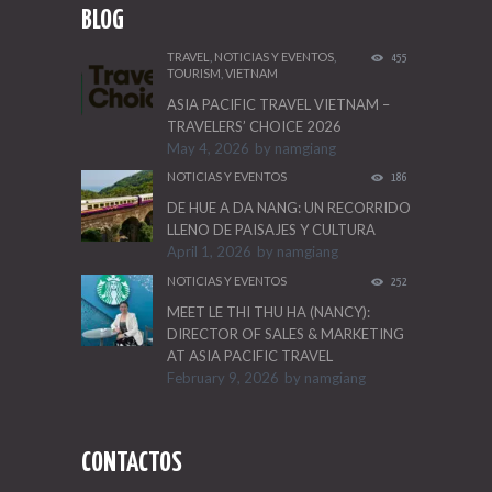
BLOG
TRAVEL
,
NOTICIAS Y EVENTOS
,
455
TOURISM
,
VIETNAM
ASIA PACIFIC TRAVEL VIETNAM –
TRAVELERS’ CHOICE 2026
May 4, 2026
by
namgiang
NOTICIAS Y EVENTOS
186
DE HUE A DA NANG: UN RECORRIDO
LLENO DE PAISAJES Y CULTURA
April 1, 2026
by
namgiang
NOTICIAS Y EVENTOS
252
MEET LE THI THU HA (NANCY):
DIRECTOR OF SALES & MARKETING
AT ASIA PACIFIC TRAVEL
February 9, 2026
by
namgiang
CONTACTOS