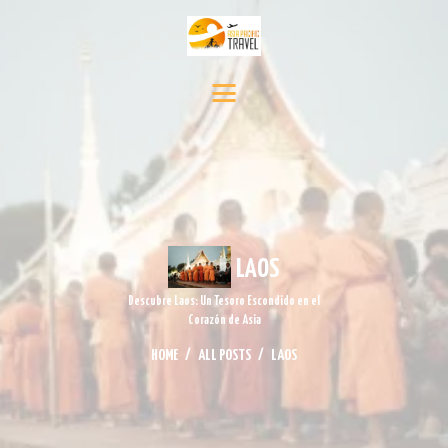
INICIO
DESTINOS
SERVICIO DE VIAJE
CONTÁCTENOS
MEDIA
NOTICIAS Y EVENTOS
LAOS
Descubre Laos: Un Tesoro Escondido en el
Corazón de Asia
HOME
ALL POSTS
LAOS