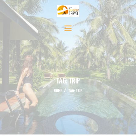
INICIO
DESTINOS
SERVICIO DE VIAJE
CONTÁCTENOS
MEDIA
NOTICIAS Y EVENTOS
TAG: TRIP
HOME
TAG: TRIP