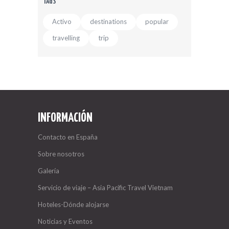
TAGS
Activo
destinations
popular
travelling
trip
INFORMACIÓN
Contacto en España
Sobre nosotros
Galería
Servicio de viaje – Asia Pacific Travel Vietnam
Hoteles-Dónde alojarse
Noticias y Eventos