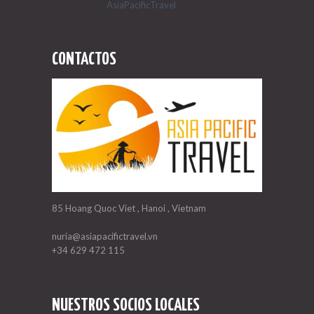
AsiaPacificTravel
CONTACTOS
85 Hoang Quoc Viet , Hanoi , Vietnam
nuria@asiapacifictravel.vn
+34 629 472 115
NUESTROS SOCIOS LOCALES