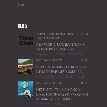
Blog
BLOG
TRAVEL
,
NOTICIAS Y EVENTOS
,
466
TOURISM
,
VIETNAM
ASIA PACIFIC TRAVEL VIETNAM –
TRAVELERS’ CHOICE 2026
May 4, 2026
by
AsiaPacificTravel
NOTICIAS Y EVENTOS
187
DE HUE A DA NANG: UN RECORRIDO
LLENO DE PAISAJES Y CULTURA
April 1, 2026
by
AsiaPacificTravel
NOTICIAS Y EVENTOS
253
MEET LE THI THU HA (NANCY):
DIRECTOR OF SALES & MARKETING
AT ASIA PACIFIC TRAVEL
February 9, 2026
by