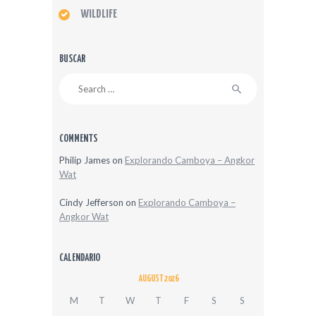
WILDLIFE
BUSCAR
Search
for:
COMMENTS
Philip James
on
Explorando Camboya – Angkor
Wat
Cindy Jefferson
on
Explorando Camboya –
Angkor Wat
CALENDARIO
AUGUST 2026
M
T
W
T
F
S
S