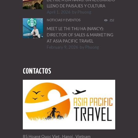
LLENO DE PAISAJES Y CULTURA
April 1, 2026
by
Phuong
NOTICIAS Y EVENTOS
252
MEET LE THI THU HA (NANCY):
DIRECTOR OF SALES & MARKETING
AT ASIA PACIFIC TRAVEL
February 9, 2026
by
Phuong
CONTACTOS
85 Hoang Quoc Viet , Hanoi , Vietnam