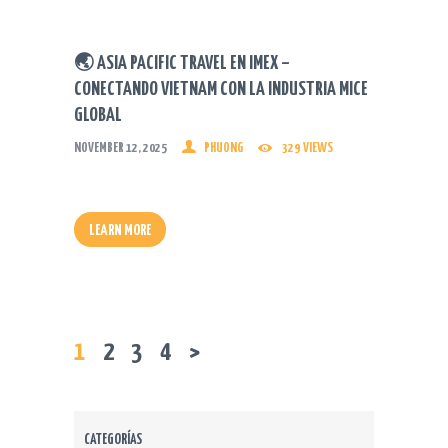
🌏 ASIA PACIFIC TRAVEL EN IMEX –
CONECTANDO VIETNAM CON LA INDUSTRIA MICE
GLOBAL
NOVEMBER 12, 2025
PHUONG
329
VIEWS
LEARN MORE
PAGE
1
PAGE
2
PAGE
3
PAGE
4
>
POSTS
PAGINATION
CATEGORÍAS