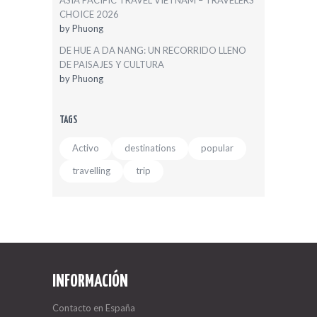
ASIA PACIFIC TRAVEL VIETNAM – TRAVELERS’
CHOICE 2026
by
Phuong
DE HUE A DA NANG: UN RECORRIDO LLENO
DE PAISAJES Y CULTURA
by
Phuong
TAGS
Activo
destinations
popular
travelling
trip
INFORMACIÓN
Contacto en España