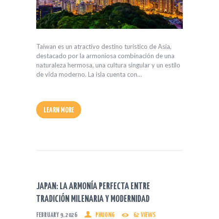
Taiwan es un atractivo destino turístico de Asia,
destacado por la armoniosa combinación de una
naturaleza hermosa, una cultura singular y un estilo
de vida moderno. La isla cuenta con…
LEARN MORE
JAPAN: LA ARMONÍA PERFECTA ENTRE
TRADICIÓN MILENARIA Y MODERNIDAD
FEBRUARY 9, 2026
PHUONG
62
VIEWS