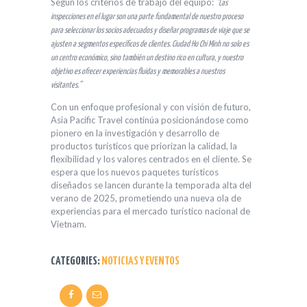
Según los criterios de trabajo del equipo:
“Las
inspecciones en el lugar son una parte fundamental de nuestro proceso
para seleccionar los socios adecuados y diseñar programas de viaje que se
ajusten a segmentos específicos de clientes. Ciudad Ho Chi Minh no solo es
un centro económico, sino también un destino rico en cultura, y nuestro
objetivo es ofrecer experiencias fluidas y memorables a nuestros
visitantes.”
Con un enfoque profesional y con visión de futuro,
Asia Pacific Travel continúa posicionándose como
pionero en la investigación y desarrollo de
productos turísticos que priorizan la calidad, la
flexibilidad y los valores centrados en el cliente. Se
espera que los nuevos paquetes turísticos
diseñados se lancen durante la temporada alta del
verano de 2025, prometiendo una nueva ola de
experiencias para el mercado turístico nacional de
Vietnam.
CATEGORIES:
NOTICIAS Y EVENTOS