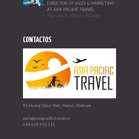
DIRECTOR OF SALES & MARKETING
AT ASIA PACIFIC TRAVEL
February 9, 2026
by
Phuong
CONTACTOS
85 Hoang Quoc Viet , Hanoi , Vietnam
nuria@asiapacifictravel.vn
+34 629 472 115