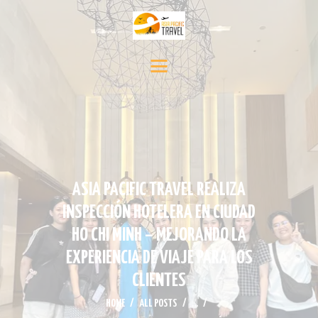
INICIO
DESTINOS
SERVICIO DE VIAJE
CONTÁCTENOS
MEDIA
NOTICIAS Y EVENTOS
ASIA PACIFIC TRAVEL REALIZA
INSPECCIÓN HOTELERA EN CIUDAD
HO CHI MINH – MEJORANDO LA
EXPERIENCIA DE VIAJE PARA LOS
CLIENTES
HOME
ALL POSTS
...