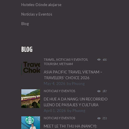
Hoteles-Dónde alojarse
Noticias y Eventos
Blog
BLOG
TRAVEL
,
NOTICIAS Y EVENTOS
,
466
TOURISM
,
VIETNAM
ASIA PACIFIC TRAVEL VIETNAM –
TRAVELERS’ CHOICE 2026
May 4, 2026
by
Phuong
NOTICIAS Y EVENTOS
187
DE HUE A DA NANG: UN RECORRIDO
LLENO DE PAISAJES Y CULTURA
April 1, 2026
by
Phuong
NOTICIAS Y EVENTOS
253
MEET LE THI THU HA (NANCY):