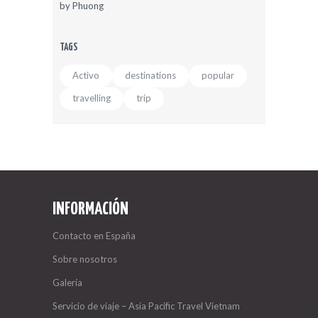
by
Phuong
TAGS
Activo
destinations
popular
travelling
trip
INFORMACIÓN
Contacto en España
Sobre nosotros
Galería
Servicio de viaje – Asia Pacific Travel Vietnam