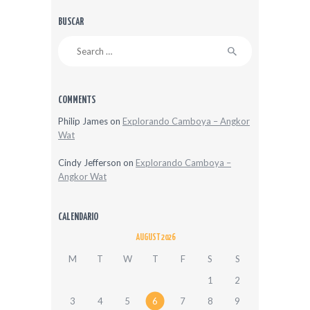
BUSCAR
Search
for:
COMMENTS
Philip James
on
Explorando Camboya – Angkor
Wat
Cindy Jefferson
on
Explorando Camboya –
Angkor Wat
CALENDARIO
AUGUST 2026
M
T
W
T
F
S
S
1
2
3
4
5
6
7
8
9