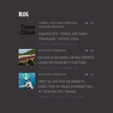
BLOG
TRAVEL
,
NOTICIAS Y EVENTOS
,
455
TOURISM
,
VIETNAM
ASIA PACIFIC TRAVEL VIETNAM –
TRAVELERS’ CHOICE 2026
May 4, 2026
by
Nancy Ha
NOTICIAS Y EVENTOS
186
DE HUE A DA NANG: UN RECORRIDO
LLENO DE PAISAJES Y CULTURA
April 1, 2026
by
Nancy Ha
NOTICIAS Y EVENTOS
252
MEET LE THI THU HA (NANCY):
DIRECTOR OF SALES & MARKETING
AT ASIA PACIFIC TRAVEL
February 9, 2026
by
Nancy Ha