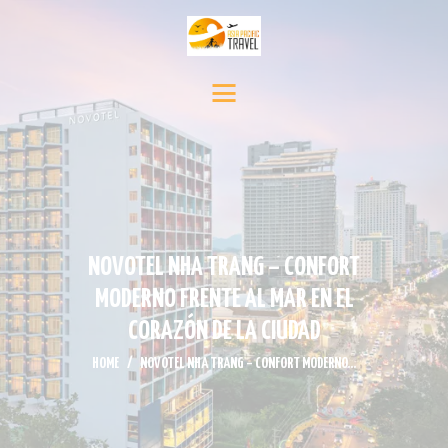
INICIO
DESTINOS
SERVICIO DE VIAJE
CONTÁCTENOS
MEDIA
NOTICIAS Y EVENTOS
NOVOTEL NHA TRANG – CONFORT
MODERNO FRENTE AL MAR EN EL
CORAZÓN DE LA CIUDAD
HOME
NOVOTEL NHA TRANG – CONFORT MODERNO...