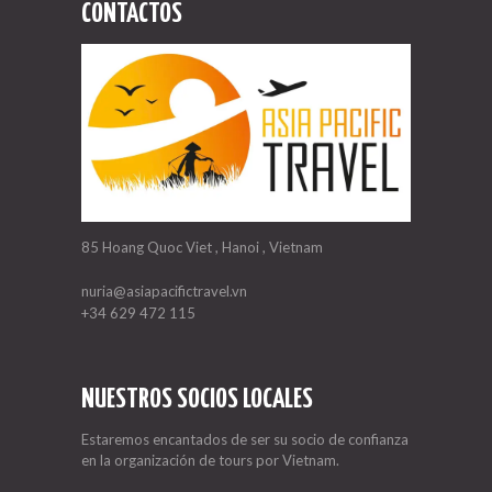
CONTACTOS
85 Hoang Quoc Viet , Hanoi , Vietnam
nuria@asiapacifictravel.vn
+34 629 472 115
NUESTROS SOCIOS LOCALES
Estaremos encantados de ser su socio de confianza
en la organización de tours por Vietnam.