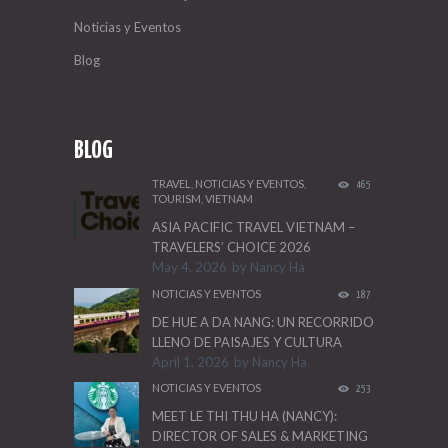
Noticias y Eventos
Blog
BLOG
TRAVEL
,
NOTICIAS Y EVENTOS
,
465
TOURISM
,
VIETNAM
ASIA PACIFIC TRAVEL VIETNAM –
TRAVELERS’ CHOICE 2026
May 4, 2026
by
Nancy Ha
NOTICIAS Y EVENTOS
187
DE HUE A DA NANG: UN RECORRIDO
LLENO DE PAISAJES Y CULTURA
April 1, 2026
by
Nancy Ha
NOTICIAS Y EVENTOS
253
MEET LE THI THU HA (NANCY):
DIRECTOR OF SALES & MARKETING