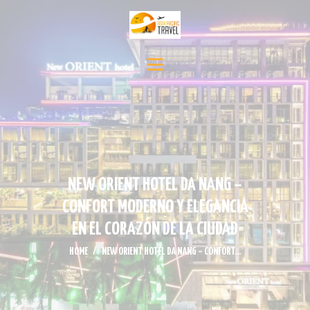
INICIO
DESTINOS
SERVICIO DE VIAJE
CONTÁCTENOS
MEDIA
NOTICIAS Y EVENTOS
NEW ORIENT HOTEL DA NANG –
CONFORT MODERNO Y ELEGANCIA
EN EL CORAZÓN DE LA CIUDAD
HOME
NEW ORIENT HOTEL DA NANG – CONFORT...