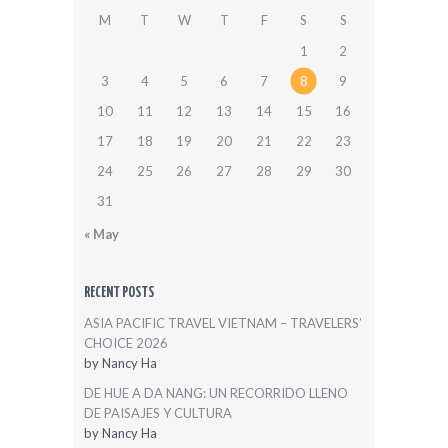
M
T
W
T
F
S
S
1
2
3
4
5
6
7
8
9
10
11
12
13
14
15
16
17
18
19
20
21
22
23
24
25
26
27
28
29
30
31
« May
RECENT POSTS
ASIA PACIFIC TRAVEL VIETNAM – TRAVELERS’
CHOICE 2026
by
Nancy Ha
DE HUE A DA NANG: UN RECORRIDO LLENO
DE PAISAJES Y CULTURA
by
Nancy Ha