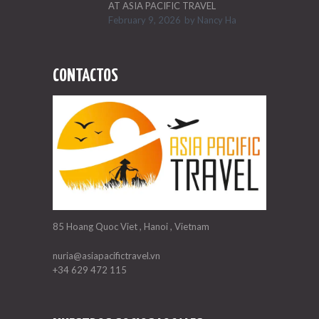
AT ASIA PACIFIC TRAVEL
February 9, 2026
by
Nancy Ha
CONTACTOS
85 Hoang Quoc Viet , Hanoi , Vietnam
nuria@asiapacifictravel.vn
+34 629 472 115