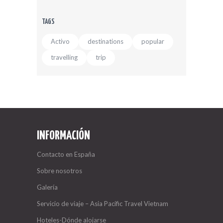
TAGS
Activo
destinations
popular
travelling
trip
INFORMACIÓN
Contacto en España
Sobre nosotros
Galería
Servicio de viaje – Asia Pacific Travel Vietnam
Hoteles-Dónde alojarse