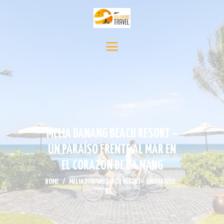
INICIO
DESTINOS
SERVICIO DE VIAJE
CONTÁCTENOS
MEDIA
NOTICIAS Y EVENTOS
MELIA DANANG BEACH RESORT –
UN PARAÍSO FRENTE AL MAR EN
EL CORAZÓN DE DA NANG
HOME
MELIA DANANG BEACH RESORT – UN PARAÍSO...