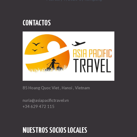
CONTACTOS
85 Hoang Quoc Viet , Hanoi , Vietnam
nuria@asiapacifictravel.vn
+34 629 472 115
NUESTROS SOCIOS LOCALES