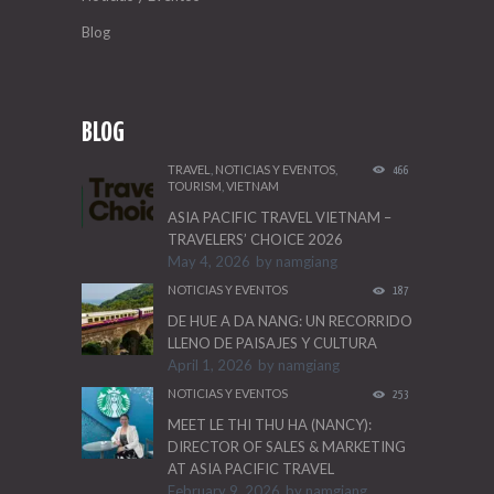
Blog
BLOG
TRAVEL
,
NOTICIAS Y EVENTOS
,
466
TOURISM
,
VIETNAM
ASIA PACIFIC TRAVEL VIETNAM –
TRAVELERS’ CHOICE 2026
May 4, 2026
by
namgiang
NOTICIAS Y EVENTOS
187
DE HUE A DA NANG: UN RECORRIDO
LLENO DE PAISAJES Y CULTURA
April 1, 2026
by
namgiang
NOTICIAS Y EVENTOS
253
MEET LE THI THU HA (NANCY):
DIRECTOR OF SALES & MARKETING
AT ASIA PACIFIC TRAVEL
February 9, 2026
by
namgiang