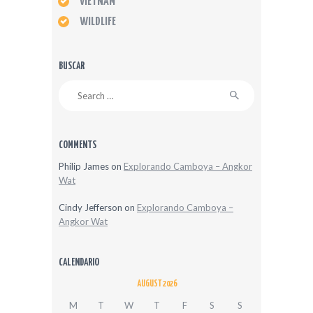
VIETNAM
WILDLIFE
BUSCAR
Search
for:
COMMENTS
Philip James
on
Explorando Camboya – Angkor
Wat
Cindy Jefferson
on
Explorando Camboya –
Angkor Wat
CALENDARIO
AUGUST 2026
M
T
W
T
F
S
S