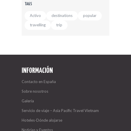
TAGS
Activo
destinations
popular
travelling
trip
INFORMACIÓN
Contacto en España
Sobre nosotros
Galería
Servicio de viaje – Asia Pacific Travel Vietnam
Hoteles-Dónde alojarse
Noticias y Eventos