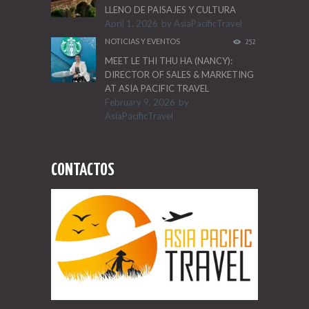
LLENO DE PAISAJES Y CULTURA
April 1, 2026
by
AsiaPacificTravel
NOTICIAS Y EVENTOS
252
MEET LE THI THU HA (NANCY):
DIRECTOR OF SALES & MARKETING
AT ASIA PACIFIC TRAVEL
February 9, 2026
by
AsiaPacificTravel
CONTACTOS